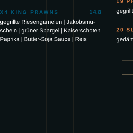
19 P
gegril
14.8
X4 KING PRAWNS
gegrillte Riesengarnelen | Jakobsmu-
20 S
scheln | grüner Spargel | Kaiserschoten
Paprika | Butter-Soja Sauce | Reis
gedäm