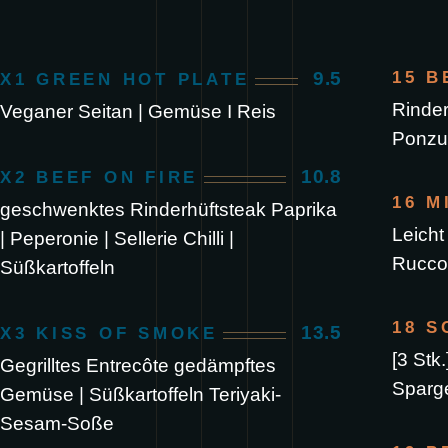
9.5
15 B
X1 GREEN HOT PLATE
Rinder
Veganer Seitan | Gemüse I Reis
Ponzu
10.8
X2 BEEF ON FIRE
16 M
geschwenktes Rinderhüftsteak Paprika
Leicht
| Peperonie | Sellerie Chilli |
Ruccol
Süßkartoffeln
18 
13.5
X3 KISS OF SMOKE
[3 Stk
Gegrilltes Entrecôte gedämpftes
Sparg
Gemüse | Süßkartoffeln Teriyaki-
Sesam-Soße